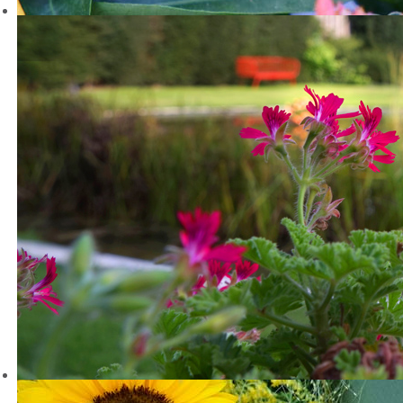
Minute 11:24
wird eine Begehung der Gartenanlage im
Waldfriedhof mit den Friedhofsgärtnern Böttcher und Woltering
gezeigt
Direkt zum Beitrag
HERZLICH WILLKOMMEN IN UNSERER
FRIEDHOFSGÄRTNEREI BÖTTCHER AM
WALDFRIEDHOF LAUHEIDE
Liebe Kunden!
Zwischen Münster und Telgte, zwischen Wiesen, Wäldern und
Feldern liegt unsere Gärtnerei direkt an dem wunderschönen
Waldfriedhof Lauheide, in unmittelbarer Nähe zur Ems und dem
dazugehörenden Naturschutzgebiet. Auf das gemeinschaftliche
Projekt:
GRÜNER RAUM DER ERINNERUNG
möchten wir Sie hier
besonders hinweisen.
In unserer Gärtnerei finden Sie, was Sie für die Gestaltung einer
Grabstelle aber natürlich auch für Ihren Garten, die Terrasse oder
Balkon benötigen. Große und kleine Grünpflanzen, Blühendes und
liebevoll gestaltete Pflanzschalen. Stets stehen wir Ihnen in allen
praktischen Fragen zur Seite und beraten Sie gerne. Auch