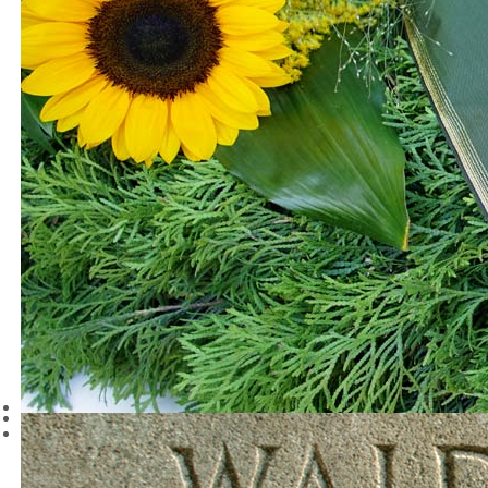
Dekoratives und Ausgefallenes in verschiedenen Materialien
können Sie auf unseren Verkaufsflächen entdecken, sowohl in den
Innenräumen, als auch im großen Außenbereich.
Schlendern Sie durch unser lichtdurchflutetes Glashaus, das für
die Anzucht von Gärtner-Qualitätspflanzen und als Ausstellungs-
und Verkaufsraum dient.