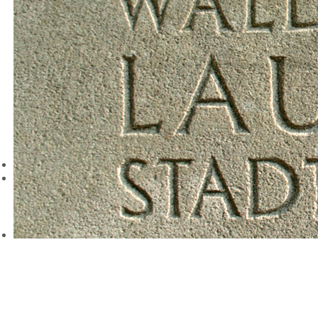
Sie finden kräftige Bodendecker und Stauden, rahmen- und
raumbildende Solitärpflanzen und jahreszeitlich wechselnden,
blühenden Blumenschmuck in prächtigen Farben und natürlich
frische, bunte Schnittblumen.
Die Ausstellungen von hochwertigen Grablaternen und Vasen,
Grabsteinen, Grabkreuzen und Inschriftentafeln runden das
Komplettangebot der Friedhofsgärtnerei Böttcher ab.
Stets stehen wir Ihnen in allen praktischen Fragen zur Seite und
beraten Sie gerne.